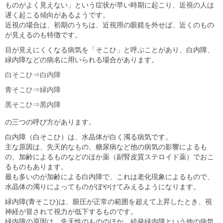
ものがよく見えない」という症状が早い時期に起こり、近視の人は
遅く起こる傾向があるようです。
近視の場合は、初期のうちは、近視用の眼鏡を外せば、近くのもの
が見えるのも特徴です。
目が見えにくくなる病気を「そこひ」と呼ぶことがあり、白内障、
緑内障などの病名に用いられる場合があります。
白そこひ⇒白内障
青そこひ⇒緑内障
黒そこひ⇒黒内障
の三つの呼び方があります。
白内障（白そこひ）は、水晶体が白く濁る病気です。
主な原因は、先天的なもの、糖尿病など他の病気の影響によるも
の、加齢によるものなどのほか薬（副腎皮質ステロイド薬）でおこ
るものもあります。
最も多いのが加齢による白内障で、これは老化現象によるもので、
水晶体の濁りによってものがぼやけてみえるようになります。
緑内障(青そこひ)は、眼圧が正常の範囲を超えて上昇したとき、視
神経が冒されて視力が低下するものです。
緑内障の原因は、先天性のもののほか、続発緑内障という他の病気