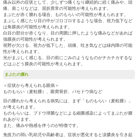
痛み以外の症状として、少しずつ痛くなり継続的に続く痛みや、頭
痛、肩こりなどは、屈折異常の可能性が考えられます。
まぶたが赤く腫れる場合、ものもらいの可能性が考えられます。
まぶしく感じたり目の中がゴロゴロするような場合、視力低下など
は角膜炎の可能性が考えられます。
白目の部分が赤くなり、目の周囲に押したような痛みなどがあれば
強膜炎の可能性が考えられます。
視野が欠ける、視力が低下した、頭痛、吐き気などは緑内障の可能
性が考えられます。
光がまぶしく感じる、目の前にごみのようなものがチカチカするな
どはぶどう膜炎の可能性が考えられます。
まぶたの腫れ
＜症状から考えられる眼病＞
ものもらい（麦粒腫）、眼窩骨折、バセドウ病など
目の腫れから考えられる病気には、まず「ものもらい（麦粒腫）」
が考えられます。
ものもらいは、ブドウ球菌などによる細菌感染によってまぶたが腫
れあがります。
また、痛みや熱感を伴うのが特徴です。
免疫力の弱い乳幼児や高齢者は、症状が悪化すると涙膿炎を引き起