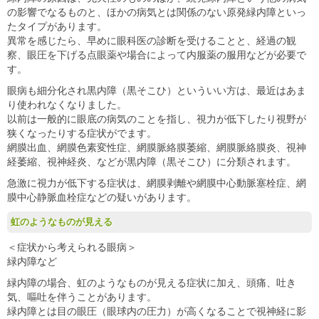
の影響でなるものと、ほかの病気とは関係のない原発緑内障といっ
たタイプがあります。
異常を感じたら、早めに眼科医の診断を受けることと、経過の観
察、眼圧を下げる点眼薬や場合によって内服薬の服用などが必要で
す。
眼病も細分化され黒内障（黒そこひ）といういい方は、最近はあま
り使われなくなりました。
以前は一般的に眼底の病気のことを指し、視力が低下したり視野が
狭くなったりする症状がでます。
網膜出血、網膜色素変性症、網膜脈絡膜萎縮、網膜脈絡膜炎、視神
経萎縮、視神経炎、などが黒内障（黒そこひ）に分類されます。
急激に視力が低下する症状は、網膜剥離や網膜中心動脈塞栓症、網
膜中心静脈血栓症などの疑いがあります。
虹のようなものが見える
＜症状から考えられる眼病＞
緑内障など
緑内障の場合、虹のようなものが見える症状に加え、頭痛、吐き
気、嘔吐を伴うことがあります。
緑内障とは目の眼圧（眼球内の圧力）が高くなることで視神経に影