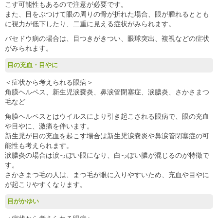
こす可能性もあるので注意が必要です。
また、目をぶつけて眼の周りの骨が折れた場合、眼が腫れるととも
に視力が低下したり、二重に見える症状がみられます。
バセドウ病の場合は、目つきがきつい、眼球突出、複視などの症状
がみられます。
目の充血・目やに
＜症状から考えられる眼病＞
角膜ヘルペス、新生児涙嚢炎、鼻涙管閉塞症、涙膿炎、さかさまつ
毛など
角膜ヘルペスとはウイルスにより引き起こされる眼病で、眼の充血
や目やに、激痛を伴います。
新生児が目の充血を起こす場合は新生児涙嚢炎や鼻涙管閉塞症の可
能性も考えられます。
涙膿炎の場合は涙っぽい眼になり、白っぽい膿が混じるのが特徴で
す。
さかさまつ毛の人は、まつ毛が眼に入りやすいため、充血や目やに
が起こりやすくなります。
目がかゆい