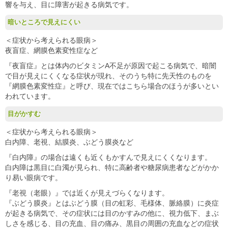
響を与え、目に障害が起きる病気です。
暗いところで見えにくい
＜症状から考えられる眼病＞
夜盲症、網膜色素変性症など
『夜盲症』とは体内のビタミンA不足が原因で起こる病気で、暗闇
で目が見えにくくなる症状が現れ、そのうち特に先天性のものを
『網膜色素変性症』と呼び、現在ではこちら場合のほうが多いとい
われています。
目がかすむ
＜症状から考えられる眼病＞
白内障、老視、結膜炎、ぶどう膜炎など
『白内障』の場合は遠くも近くもかすんで見えにくくなります。
白内障は黒目に白濁が見られ、特に高齢者や糖尿病患者などがかか
り易い眼病です。
『老視（老眼）』では近くが見えづらくなります。
『ぶどう膜炎』とはぶどう膜（目の虹彩、毛様体、脈絡膜）に炎症
が起きる病気で、その症状には目のかすみの他に、視力低下、まぶ
しさを感じる、目の充血、目の痛み、黒目の周囲の充血などの症状