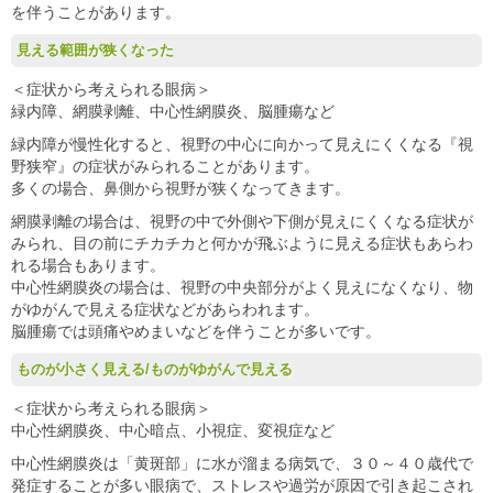
を伴うことがあります。
見える範囲が狭くなった
＜症状から考えられる眼病＞
緑内障、網膜剥離、中心性網膜炎、脳腫瘍など
緑内障が慢性化すると、視野の中心に向かって見えにくくなる『視
野狭窄』の症状がみられることがあります。
多くの場合、鼻側から視野が狭くなってきます。
網膜剥離の場合は、視野の中で外側や下側が見えにくくなる症状が
みられ、目の前にチカチカと何かが飛ぶように見える症状もあらわ
れる場合もあります。
中心性網膜炎の場合は、視野の中央部分がよく見えになくなり、物
がゆがんで見える症状などがあらわれます。
脳腫瘍では頭痛やめまいなどを伴うことが多いです。
ものが小さく見える/ものがゆがんで見える
＜症状から考えられる眼病＞
中心性網膜炎、中心暗点、小視症、変視症など
中心性網膜炎は「黄斑部」に水が溜まる病気で、３０～４０歳代で
発症することが多い眼病で、ストレスや過労が原因で引き起こされ