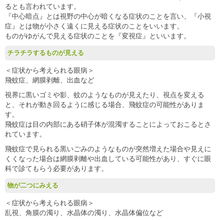
るとも言われています。
『中心暗点』とは視野の中心が暗くなる症状のことを言い、『小視
症』とは物が小さく遠くに見える症状のことをいいます。
ものがゆがんで見える症状のことを『変視症』といいます。
チラチラするものが見える
＜症状から考えられる眼病＞
飛蚊症、網膜剥離、出血など
視界に黒いゴミや影、蚊のようなものが見えたり、視点を変える
と、それが動き回るように感じる場合、飛蚊症の可能性がありま
す。
飛蚊症は目の内部にある硝子体が混濁することによっておこるとさ
れています。
飛蚊症で見られる黒いごみのようなものが突然増えた場合や見えに
くくなった場合は網膜剥離や出血している可能性があり、すぐに眼
科で診てもらう必要があります。
物が二つにみえる
＜症状から考えられる眼病＞
乱視、角膜の濁り、水晶体の濁り、水晶体偏位など