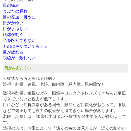
目の痛み
まぶたの腫れ
目の充血・目やに
目がかゆい
目がまぶしい
眼球が動く
色を区別できない
ものに色がついてみえる
目が疲れる
視線が一致しない
目がみえにくい
＜症状から考えられる眼病＞
近視、乱視、遠視、老眼、白内障、緑内障、黒内障など
近視や乱視、遠視などを、眼鏡やコンタクトレンズできちんと矯正
できていないと視力が低下します。
目にひどい屈折異常がある場合、眼底などに変化がおこって、眼鏡
などで矯正しても視力の改善が期待できない場合があります。
老眼（老視）は、40歳代半ば頃から症状が発生する人が多いようで
す。
遠視の人は、老眼によって「遠くのものは見えるが、近くの細かい