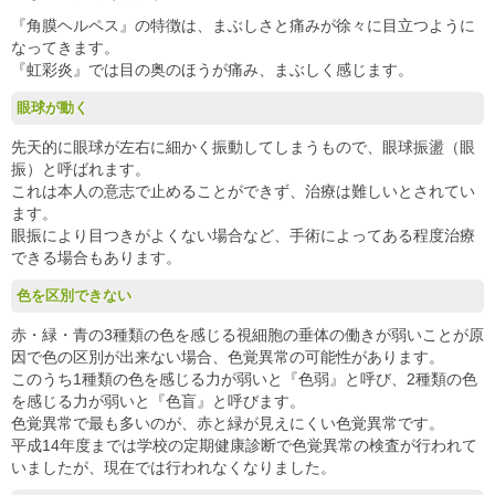
『角膜ヘルペス』の特徴は、まぶしさと痛みが徐々に目立つように
なってきます。
『虹彩炎』では目の奥のほうが痛み、まぶしく感じます。
眼球が動く
先天的に眼球が左右に細かく振動してしまうもので、眼球振盪（眼
振）と呼ばれます。
これは本人の意志で止めることができず、治療は難しいとされてい
ます。
眼振により目つきがよくない場合など、手術によってある程度治療
できる場合もあります。
色を区別できない
赤・緑・青の3種類の色を感じる視細胞の垂体の働きが弱いことが原
因で色の区別が出来ない場合、色覚異常の可能性があります。
このうち1種類の色を感じる力が弱いと『色弱』と呼び、2種類の色
を感じる力が弱いと『色盲』と呼びます。
色覚異常で最も多いのが、赤と緑が見えにくい色覚異常です。
平成14年度までは学校の定期健康診断で色覚異常の検査が行われて
いましたが、現在では行われなくなりました。