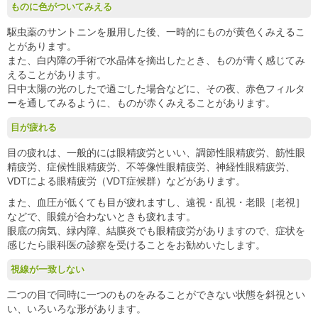
ものに色がついてみえる
駆虫薬のサントニンを服用した後、一時的にものが黄色くみえるこ
とがあります。
また、白内障の手術で水晶体を摘出したとき、ものが青く感じてみ
えることがあります。
日中太陽の光のしたで過ごした場合などに、その夜、赤色フィルタ
ーを通してみるように、ものが赤くみえることがあります。
目が疲れる
目の疲れは、一般的には眼精疲労といい、調節性眼精疲労、筋性眼
精疲労、症候性眼精疲労、不等像性眼精疲労、神経性眼精疲労、
VDTによる眼精疲労（VDT症候群）などがあります。
また、血圧が低くても目が疲れますし、遠視・乱視・老眼［老視］
などで、眼鏡が合わないときも疲れます。
眼底の病気、緑内障、結膜炎でも眼精疲労がありますので、症状を
感じたら眼科医の診察を受けることをお勧めいたします。
視線が一致しない
二つの目で同時に一つのものをみることができない状態を斜視とい
い、いろいろな形があります。