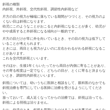
斜視の種類
内斜視、外斜視、交代性斜視、調節性内斜視など
片方の目の視力が極端に落ちている期間がつづくと、その視力のよ
くない目は斜視になります。
幼児にこのようなことがおこると内斜視になることが多く、幼児が
やや成長すると外斜視になる傾向が一般的です。
片方の目だけが常に外を向いているとき、その目の視力は低下して
いることが考えられます。
ときには、両目とも視力がよいのに左右かわるがわる斜視になるこ
とがあります。
これを交代性斜視といいます。
そのほか、生後1年くらいたってから両目が内側に寄ることがあり、
その寄る程度は一定でなく、どちらの目が、とくに寄ると決まらな
いとき、調節性内斜視といいます。
斜視については、幼いうちに医師と相談をして、眼科医のなかでも
斜視治療を専門にしている医師に治療を受けるようにしてくださ
い。
放っておいて、成人近くなってからの治療では、斜視は治っても、
斜視による弱視は治りません。
なお、幼児のとき、斜視を早期にみつけることが大事です。そんな