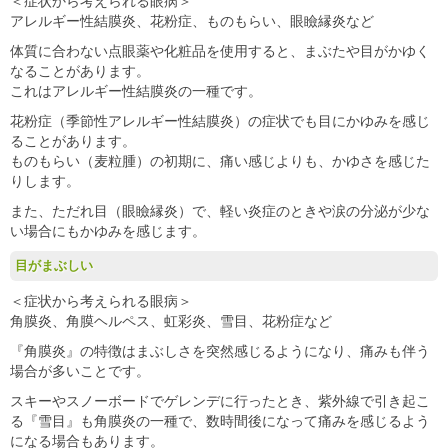
＜症状から考えられる眼病＞
アレルギー性結膜炎、花粉症、ものもらい、眼瞼縁炎など
体質に合わない点眼薬や化粧品を使用すると、まぶたや目がかゆく
なることがあります。
これはアレルギー性結膜炎の一種です。
花粉症（季節性アレルギー性結膜炎）の症状でも目にかゆみを感じ
ることがあります。
ものもらい（麦粒腫）の初期に、痛い感じよりも、かゆさを感じた
りします。
また、ただれ目（眼瞼縁炎）で、軽い炎症のときや涙の分泌が少な
い場合にもかゆみを感じます。
目がまぶしい
＜症状から考えられる眼病＞
角膜炎、角膜ヘルペス、虹彩炎、雪目、花粉症など
『角膜炎』の特徴はまぶしさを突然感じるようになり、痛みも伴う
場合が多いことです。
スキーやスノーボードでゲレンデに行ったとき、紫外線で引き起こ
る『雪目』も角膜炎の一種で、数時間後になって痛みを感じるよう
になる場合もあります。