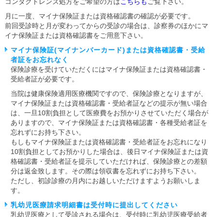
コンタクトレンズ処方をご希望の方は
こちらも
ご覧下さい。
月に一度、マイナ保険証または資格確認書の確認が必要です。
前回受診時と月が変わってからの受診の場合は、診察券のほかにマ
イナ保険証または資格確認書をご用意下さい。
マイナ保険証(マイナンバーカード)または資格確認書・受給
者証をお忘れなく
保険診療を受けていただくにはマイナ保険証または資格確認書・
受給者証が必要です。
当院は健康保険適用医療機関ですので、保険診療となりますが、
マイナ保険証または資格確認書・受給者証などの提示が無い場合
は、一旦10割負担として医療費をお預かりさせていただく場合が
ありますので、マイナ保険証または資格確認書・各種受給者証を
忘れずにお持ち下さい。
もしもマイナ保険証または資格確認書・受給者証をお忘れになり
10割負担としてお預かりした場合は、後日マイナ保険証または資
格確認書・受給者証を提示していただければ、保険診療との差額
分は返金致します。その際は領収書を忘れずにお持ち下さい。
ただし、初診診療の月内にお越しいただけますようお願いしま
す。
乳幼児医療請求明細書は受付時に提出してください
乳幼児医療として受診される場合は、受付時に乳幼児医療受給者