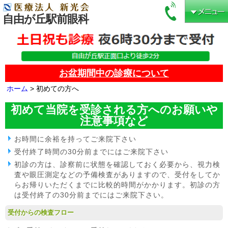
自由が丘駅前眼科
お盆期間中の診療について
ホーム
> 初めての方へ
初めて当院を受診される方へのお願いや
注意事項など
お時間に余裕を持ってご来院下さい
受付終了時間の30分前までにはご来院下さい
初診の方は、診察前に状態を確認しておく必要から、視力検
査や眼圧測定などの予備検査がありますので、受付をしてか
らお帰りいただくまでに比較的時間がかかります。初診の方
は受付終了の30分前までにはご来院下さい。
受付からの検査フロー