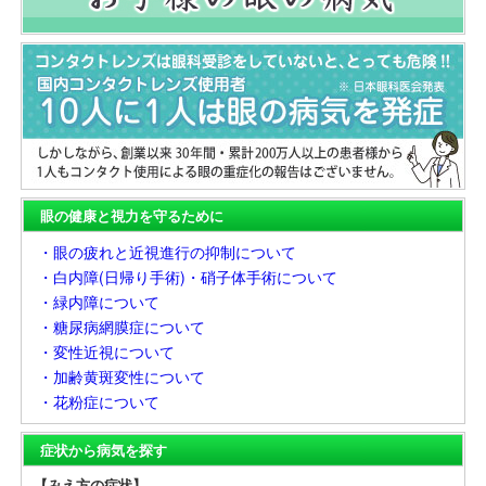
眼の健康と視力を守るために
・眼の疲れと近視進行の抑制について
・白内障(日帰り手術)・硝子体手術について
・緑内障について
・糖尿病網膜症について
・変性近視について
・加齢黄斑変性について
・花粉症について
症状から病気を探す
【みえ方の症状】