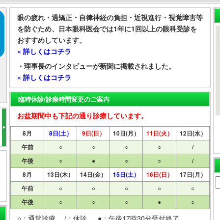
眼の疲れ・過矯正・自律神経の負担・近視進行・視覚障害等
を防ぐため、日本眼科医会では1年に1回以上の眼科受診を
おすすめしています。
« 詳しくはコチラ
場
・理事長のインタビューが新聞に掲載されました。
« 詳しくはコチラ
臨時休診/診療時間変更のご案内
お盆期間中も下記の通り診療しています。
8月
8日(土）
9日(日）
10日(月）
11日(火）
12日(水）
午前
○
○
○
○
/
午後
○
●
○
○
/
8月
13日(木）
14日(金）
15日(土）
16日(日）
17日(月）
午前
○
○
○
○
○
午後
○
○
○
●
○
○：通常診療 /：休診 ●：午後17時30分受付終了